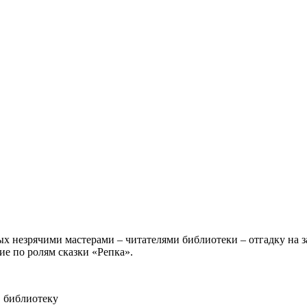
х незрячими мастерами – читателями библиотеки – отгадку на за
е по ролям сказки «Репка».