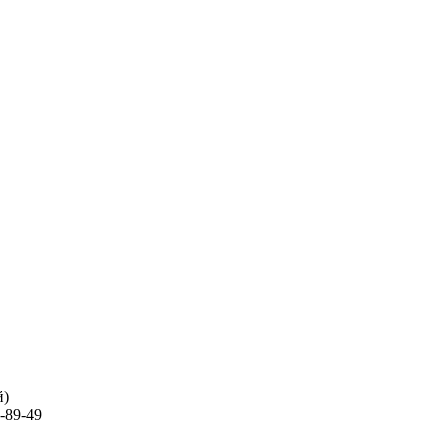
й)
-89-49