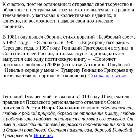
К счастью, поэт не остановился: отправлял своё творчество в
областные и центральные газеты, охотно выступал на радио и
телевидении, участвовал в коллективных изданиях, и,
конечно, по возможности издавал свои поэтические
сборники.
В 1981 году вышел сборник стихотворений «Берёзовый свет»,
в 1992 году – «Я люблю», в 1995 – «Ещё прощаться рано».
Через два года, в 1997 году, Геннадий Григорьевич вступил в
Союз писателей России, и только спустя одиннадцать лет
выпустил ещё одну поэтическую книгу – «Не может
проходить любовь» (2008)» (из статьи Антонины Голубевой
«Невель в сердце у меня!»: Тумареву Геннадию Григорьевичу
посвящается» на портале «Псковиана»).
Ссылка на статью.
Геннадий Тумарев ушёл из жизни в 2019 году. Председатель
правления Псковского регионального отделения Союза
писателей России
Игорь Смолькин
говорил:
«Его чуткость,
любовь к родной природе, бережное отношение к миру, любовь
к родному краю надолго останутся в памяти его земляков. От
имени псковских писателей выражаю соболезнование родным
и близким покойного! Светлая память вам, дорогой Геннадий
Григорьевич!»
Источик: