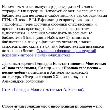
Напомним, что все выпуски радиопередачи «Псковская
тетрадь» были переданы Псковской областной специальной
библиотеке для незрячих и слабовидящих в дар сотрудниками
ГТРК «Псков». В LKF-формате для прослушивания на
тифлофлешплеере доступны сборники стихотворений и
прозаических произведений, составленные по этим
аудиозаписям. Сборники можно взять на абонементе
библиотеки (Псков, улица Набат, дом 5), записать в
библиотеке на личную флеш-карту читателя, а также
самостоятельно скачать в онлайн-библиотеке для инвалидов
по зрению «Логос».
Ссылка на сборники произведений
псковских авторов в онлайн-библиотеке.
Два стихотворения
Геннадия Константиновича Моисеенко:
«Я пою тебе гимны, Солнце…»
и
«Пропою тебе песню –
песню любви»
помещены в Антологию псковской
литературы «Вчера и сегодня XX век» и озвучены
Александром Бологовым.
Стихи Геннадия Моисеенко (читает А. Бологов).
Самое лучшее знакомство с творчеством писателя – это