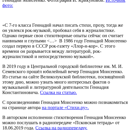
Геннадий Моисеенко. Фотография И. Крикуновой.
Источник
фото:
«С 7-го класса Геннадий начал писать стихи, прозу, тогда же
он увлекся рок-музыкой, пробовал себя в журналистике.
Однако первые свои стихотворные опыты сейчас он считает
наивными и глупыми <…> В 1986 году Геннадий Моисеенко
создал первую в СССР рок-газету «Ллор-н-кор». С этого
времени он разрывается между литературой, рок-
журналистикой и непосредственно музыкой».
В 2019 году в Центральной городской библиотеке им. М. И.
Семевского прошёл юбилейный вечер Геннадия Моисеенко.
Из статьи на сайте Великолукской библиотеки, посвящённой
этому дню, можно узнать много интересных фактов о
музыкальной и литературной деятельности Геннадия
Константиновича.
Ссылка на статью.
С произведениями Геннадия Моисеенко можно познакомиться
на странице автора
на портале «Стихи.ру».
В авторском исполнении стихотворения Геннадия Моисеенко
можно послушать в радиопередаче «Псковская тетрадь» от
18.06.2019 года.
Ссылка на радиопередачу.