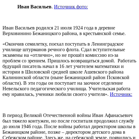
Иван Васильев
.
Источник фото:
Иван Васильев родился 21 июля 1924 года в деревне
Верховинино Бежаницкого района, в крестьянской семье.
«Окончив семилетку, поехал поступать в Ленинградское
училище штурманов речного флота. Сдал вступительные
экзамены на «отлично», но не прошёл комиссию из-за
проблем со зрением. Пришлось возвращаться домой. Работать
будущий писатель начал в 16 лет учителем математики и
истории в Шиловской средней школе Ашевского района
Калининской области (ныне Бежаницкий район Псковской
области). В эти годы он поступает на заочное отделение
Невельского педагогического училища. Учительская работа
ему нравилась, ученики любили своего учителя».
Источник:
В период Великой Отечественной войны Иван Афанасьевич
был тяжело контужен, но после госпиталя продолжил службу
до июля 1946 года. После войны работал директором школы в
Бежаницком районе, позже – директором детского дома в
Себежском районе. Здесь же, на себежской земле, появились и