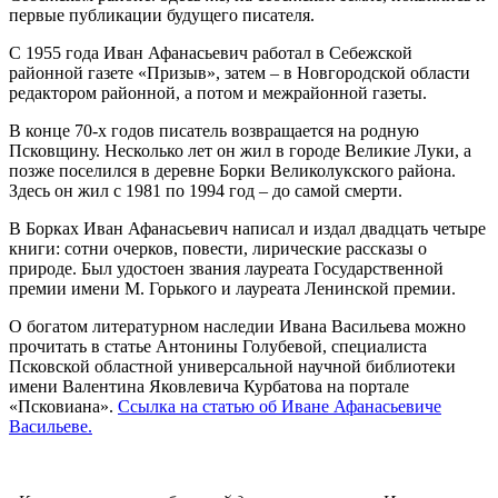
первые публикации будущего писателя.
С 1955 года Иван Афанасьевич работал в Себежской
районной газете «Призыв», затем – в Новгородской области
редактором районной, а потом и межрайонной газеты.
В конце 70-х годов писатель возвращается на родную
Псковщину. Несколько лет он жил в городе Великие Луки, а
позже поселился в деревне Борки Великолукского района.
Здесь он жил с 1981 по 1994 год – до самой смерти.
В Борках Иван Афанасьевич написал и издал двадцать четыре
книги: сотни очерков, повести, лирические рассказы о
природе. Был удостоен звания лауреата Государственной
премии имени М. Горького и лауреата Ленинской премии.
О богатом литературном наследии Ивана Васильева можно
прочитать в статье Антонины Голубевой, специалиста
Псковской областной универсальной научной библиотеки
имени Валентина Яковлевича Курбатова на портале
«Псковиана».
Ссылка на статью об Иване Афанасьевиче
Васильеве.