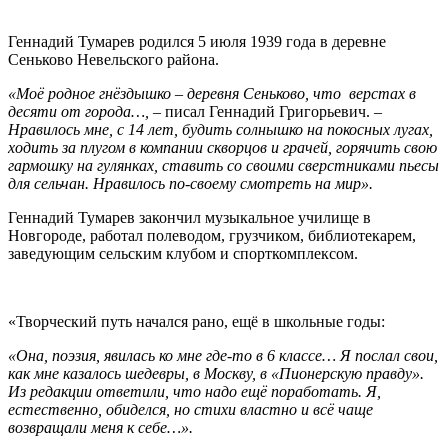
Геннадий Тумарев родился 5 июля 1939 года в деревне
Сеньково Невельского района.
«Моё родное гнёздышко – деревня Сеньково, что верстах в
десяти от города…, –
писал Геннадий Григорьевич.
–
Нравилось мне, с 14 лет, будить солнышко на покосных лугах,
ходить за плугом в компании скворцов и грачей, горячить свою
гармошку на гулянках, ставить со своими сверстниками пьесы
для сельчан. Нравилось по-своему смотреть на мир».
Геннадий Тумарев закончил музыкальное училище в
Новгороде, работал полеводом, грузчиком, библиотекарем,
заведующим сельским клубом и спорткомплексом.
«Творческий путь начался рано, ещё в школьные годы:
«Она, поэзия, явилась ко мне где-то в 6 классе… Я послал свои,
как мне казалось шедевры, в Москву, в «Пионерскую правду».
Из редакции ответили, что надо ещё поработать. Я,
естественно, обиделся, но стихи властно и всё чаще
возвращали меня к себе…».