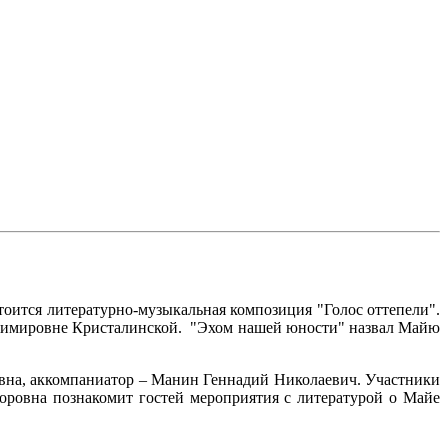
тоится литературно-музыкальная композиция "Голос оттепели".
димировне Кристалинской. "Эхом нашей юности" назвал Майю
вна, аккомпаниатор – Манин Геннадий Николаевич. Участники
оровна познакомит гостей мероприятия с литературой о Майе