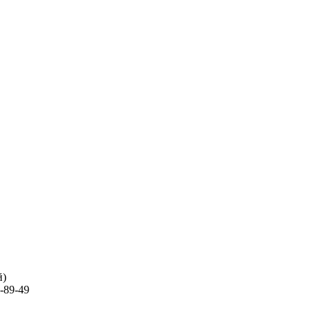
й)
-89-49