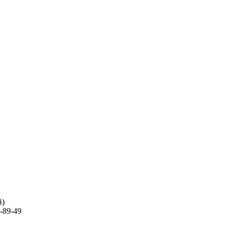
й)
-89-49