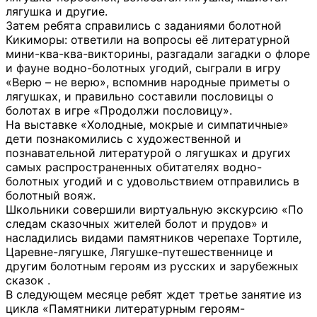
лягушка и другие.
Затем ребята справились с заданиями болотной
Кикиморы: ответили на вопросы её литературной
мини-ква-ква-викторины, разгадали загадки о флоре
и фауне водно-болотных угодий, сыграли в игру
«Верю – не верю», вспомнив народные приметы о
лягушках, и правильно составили пословицы о
болотах в игре «Продолжи пословицу».
На выставке «Холодные, мокрые и симпатичные»
дети познакомились с художественной и
познавательной литературой о лягушках и других
самых распространенных обитателях водно-
болотных угодий и с удовольствием отправились в
болотный вояж.
Школьники совершили виртуальную экскурсию «По
следам сказочных жителей болот и прудов» и
насладились видами памятников черепахе Тортиле,
Царевне-лягушке, Лягушке-путешественнице и
другим болотным героям из русских и зарубежных
сказок .
В следующем месяце ребят ждет третье занятие из
цикла «Памятники литературным героям-