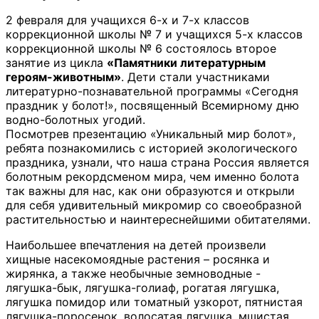
2 февраля для учащихся 6-х и 7-х классов
коррекционной школы № 7 и учащихся 5-х классов
коррекционной школы № 6 состоялось второе
занятие из цикла
«Памятники литературным
героям-животным»
. Дети стали участниками
литературно-познавательной программы «Сегодня
праздник у болот!», посвященный Всемирному дню
водно-болотных угодий.
Посмотрев презентацию «Уникальный мир болот»,
ребята познакомились с историей экологического
праздника, узнали, что наша страна Россия является
болотным рекордсменом мира, чем именно болота
так важны для нас, как они образуются и открыли
для себя удивительный микромир со своеобразной
растительностью и наинтереснейшими обитателями.
Наибольшее впечатления на детей произвели
хищные насекомоядные растения – росянка и
жирянка, а также необычные земноводные -
лягушка-бык, лягушка-голиаф, рогатая лягушка,
лягушка помидор или томатный узкорот, пятнистая
лягушка-поросенок, волосатая лягушка, мшистая