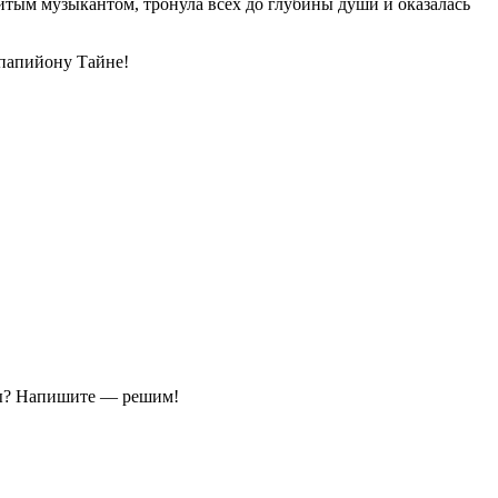
итым музыкантом, тронула всех до глубины души и оказалась
 папийону Тайне!
ы?
Напишите — решим!