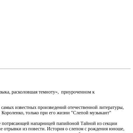
узыка, расколовшая темноту», приуроченном к
 самых известных произведений отечественной литературы,
й Короленко, только при его жизни "Слепой музыкант"
 ее потрясающей напарницей папийоной Тайной из секции
 отрывки из повести. История о слепом с рождения юноше,