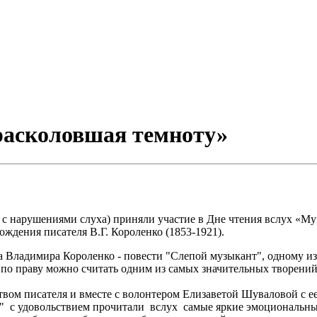
расколовшая темноту»
 с нарушениями слуха) приняли участие в Дне чтения вслух «М
ждения писателя В.Г. Короленко (1853-1921).
а Владимира Короленко - повести "Слепой музыкант", одному из
е по праву можно считать одним из самых значительных творени
ством писателя и вместе с волонтером Елизаветой Шуваловой с
" с удовольствием прочитали вслух самые яркие эмоциональные