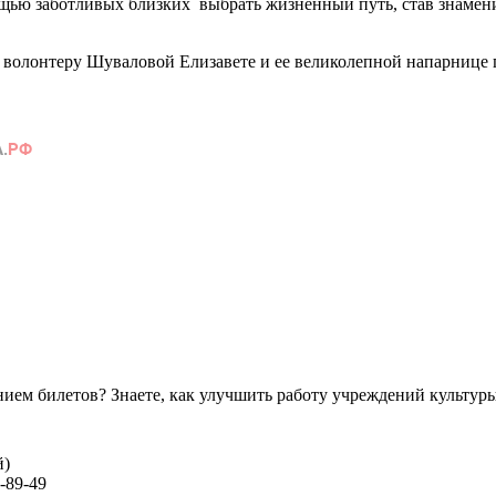
ощью заботливых близких выбрать жизненный путь, став знамен
 волонтеру Шуваловой Елизавете и ее великолепной напарнице
ем билетов? Знаете, как улучшить работу учреждений культур
й)
-89-49