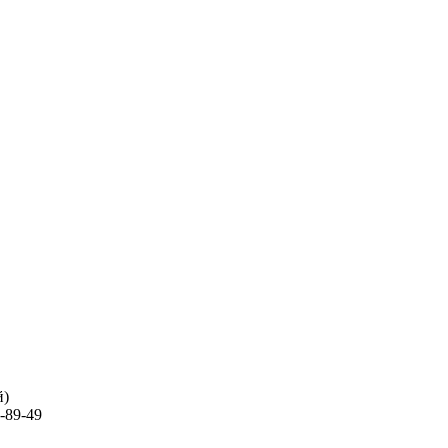
й)
-89-49