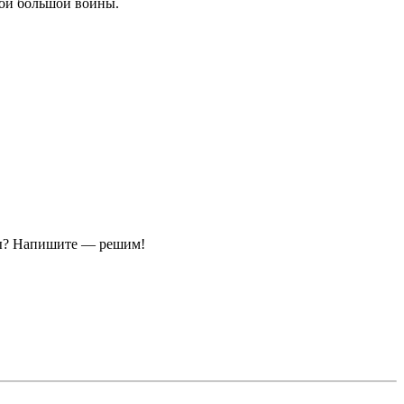
рои большой войны.
ы?
Напишите — решим!