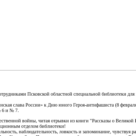
сотрудниками Псковской областной специальной библиотеки для
ская слава России» к Дню юного Героя-антифашиста (8 февраля
 6 и № 7.
ственной войны, читая отрывки из книги "Рассказы о Великой 
ционным отделом библиотеки!
ьность, наблюдательность, ловкость и запоминание, чувствуя ра