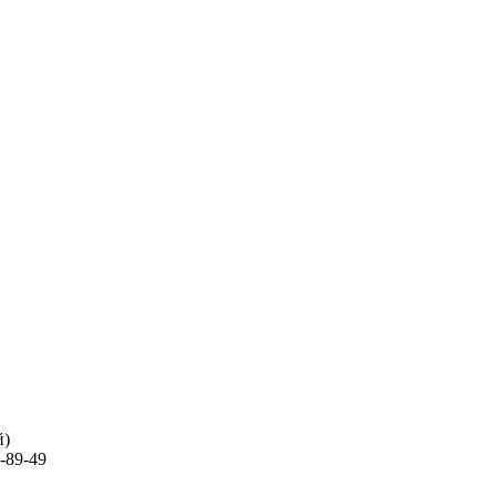
й)
-89-49