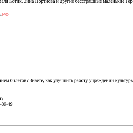
 Валя Котик, Зина Портнова и другие бесстрашные маленькие Ге
ем билетов? Знаете, как улучшить работу учреждений культур
й)
-89-49