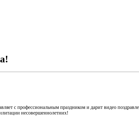
а!
авляет с профессиональным праздником и дарит видео поздравл
билитации несовершеннолетних!