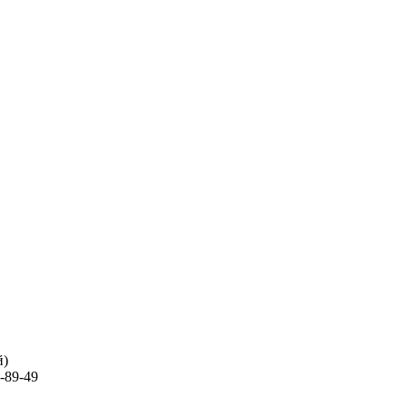
й)
-89-49