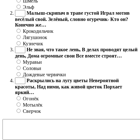
Шмель
Эльф
Малыш-скрипач в траве густой Играл мотив
весёлый свой. Зелёный, словно огуречик- Кто он?
Конечно же…
Крокодильчик
Лягушонок
Кузнечик
Не зная, что такое лень, В делах проводят целый
день, Дома огромные свои Все вместе строят…
Муравьи
Соловьи
Дождевые червячки
Раскрылись на лугу цветы Невероятной
красоты, Над ними, как живой цветок Порхает
яркий…
Огонёк
Мотылёк
Сверчок