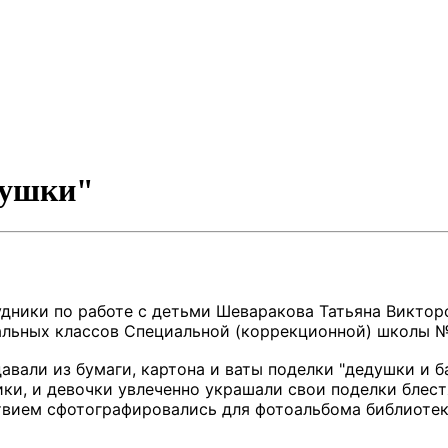
бушки"
удники по работе с детьми Шеваракова Татьяна Викто
альных классов Специальной (коррекционной) школы №
авали из бумаги, картона и ваты поделки "дедушки и 
ьчики, и девочки увлеченно украшали свои поделки бл
ствием сфотографировались для фотоальбома библиотек