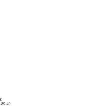
й)
-89-49