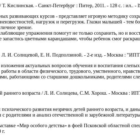
Т. Кислинская. - Санкт-Петербург : Питер, 2011. - 128 с. : ил.. -
льных развивающих курсов - представляет игровую методику сохр
неизвестностей, нагрузок и перегрузок. Глазки малышей - тем бо
личное зрение.
слабляющие упражнения помогут не только сохранить, но и восст
ьте запастись цветными карандашами, чтобы ребенок смог раскр
 Л. И. Солнцевой, Е. Н. Подползиной. - 2-е изд. - Москва : "ИП
 изложения актуальных вопросов обучения и воспитания слепых
работы в области физического, трудового, умственного, нравст
ми, работающими со старшими дошкольниками, родителями слеп
 раннего возраста / Л. И. Солнцева, С.М. Хорош. - Москва : ИП
 психического развития незрячих детей раннего возраста, и д
 с родителями и анализ отечественной и зарубежной литературы
ставке «Мир особого детства» в фоей Псковской областной спе
 г.