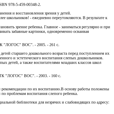
 ISBN 978-5-459-00348-2.
анения и восстановления зрения у детей.
лее школьников! - ежедневно переутомляются. В результате к
ановить зрение ребенка. Главное - заниматься регулярно и при
ашивать забавные картинки, одновременно осваивая
ТК "ЛОГОС" ВОС". - 2005. - 261 с.
 детей старшего дошкольного возраста перед поступлением их
венного и эстетического воспитания слепых дошкольников.
ых детей, а также воспитателями младших классов школ
ТК "ЛОГОС" ВОС". - 2003. - 160 с.
аны рекомендации по их воспитанию.В основу работы положены
 по проблемам воспитания слепого ребенка.
циальной библиотеки для незрячих и слабовидящих по адресу: