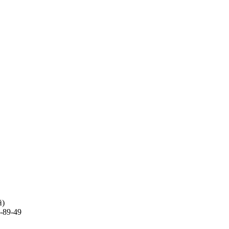
й)
-89-49