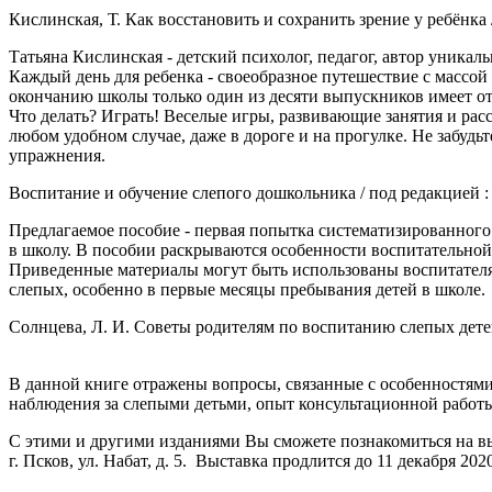
Кислинская, Т. Как восстановить и сохранить зрение у ребёнка / 
Татьяна Кислинская - детский психолог, педагог, автор уника
Каждый день для ребенка - своеобразное путешествие с массой 
окончанию школы только один из десяти выпускников имеет от
Что делать? Играть! Веселые игры, развивающие занятия и рас
любом удобном случае, даже в дороге и на прогулке. Не забуд
упражнения.
Воспитание и обучение слепого дошкольника
/ под редакцией :
Предлагаемое пособие - первая попытка систематизированного
в школу. В пособии раскрываются особенности воспитательной 
Приведенные материалы могут быть использованы воспитателя
слепых, особенно в первые месяцы пребывания детей в школе.
Солнцева, Л. И. Советы родителям по воспитанию слепых детей
В данной книге отражены вопросы, связанные с особенностями
наблюдения за слепыми детьми, опыт консультационной работы
С этими и другими изданиями Вы сможете познакомиться на вы
г. Псков, ул. Набат, д. 5. Выставка продлится до 11 декабря 2020