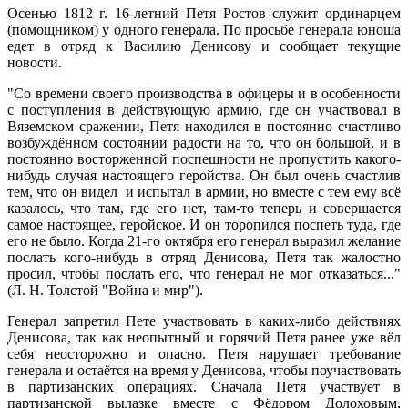
Осенью 1812 г. 16-летний Петя Ростов служит ординарцем
(помощником) у одного генерала. По просьбе генерала юноша
едет в отряд к Василию Денисову и сообщает текущие
новости.
"Со времени своего производства в офицеры и в особенности
с поступления в действующую армию, где он участвовал в
Вяземском сражении, Петя находился в постоянно счастливо
возбуждённом состоянии радости на то, что он большой, и в
постоянно восторженной поспешности не пропустить какого-
нибудь случая настоящего геройства. Он был очень счастлив
тем, что он видел и испытал в армии, но вместе с тем ему всё
казалось, что там, где его нет, там-то теперь и совершается
самое настоящее, геройское. И он торопился поспеть туда, где
его не было. Когда 21-го октября его генерал выразил желание
послать кого-нибудь в отряд Денисова, Петя так жалостно
просил, чтобы послать его, что генерал не мог отказаться..."
(Л. Н. Толстой "Война и мир").
Генерал запретил Пете участвовать в каких-либо действиях
Денисова, так как неопытный и горячий Петя ранее уже вёл
себя неосторожно и опасно. Петя нарушает требование
генерала и остаётся на время у Денисова, чтобы поучаствовать
в партизанских операциях. Сначала Петя участвует в
партизанской вылазке вместе с Фёдором Долоховым,