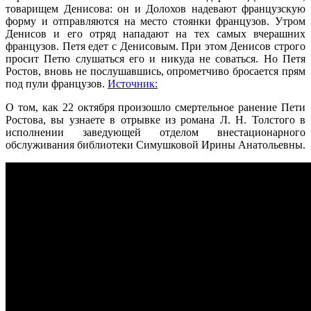
товарищем Денисова: он и Долохов надевают французскую
форму и отправляются на место стоянки французов. Утром
Денисов и его отряд нападают на тех самых вчерашних
французов. Петя едет с Денисовым. При этом Денисов строго
просит Петю слушаться его и никуда не соваться. Но Петя
Ростов, вновь не послушавшись, опрометчиво бросается прям
под пули французов.
Источник:
О том, как 22 октября произошло смертельное ранение Пети
Ростова, вы узнаете в отрывке из романа Л. Н. Толстого в
исполнении заведующей отделом внестационарного
обслуживания библиотеки Симушковой Ирины Анатольевны.