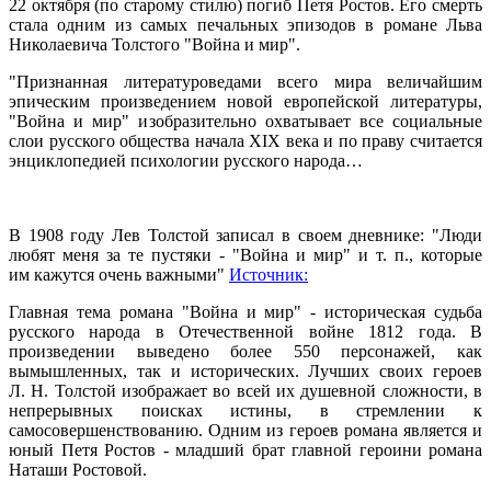
22 октября (по старому стилю) погиб Петя Ростов. Его смерть
стала одним из самых печальных эпизодов в романе Льва
Николаевича Толстого "Война и мир".
"Признанная литературоведами всего мира величайшим
эпическим произведением новой европейской литературы,
"Война и мир" изобразительно охватывает все социальные
слои русского общества начала XIX века и по праву считается
энциклопедией психологии русского народа…
В 1908 году Лев Толстой записал в своем дневнике: "Люди
любят меня за те пустяки - "Война и мир" и т. п., которые
им кажутся очень важными"
Источник:
Главная тема романа "Война и мир" - историческая судьба
русского народа в Отечественной войне 1812 года. В
произведении выведено более 550 персонажей, как
вымышленных, так и исторических. Лучших своих героев
Л. Н. Толстой изображает во всей их душевной сложности, в
непрерывных поисках истины, в стремлении к
самосовершенствованию. Одним из героев романа является и
юный Петя Ростов - младший брат главной героини романа
Наташи Ростовой.