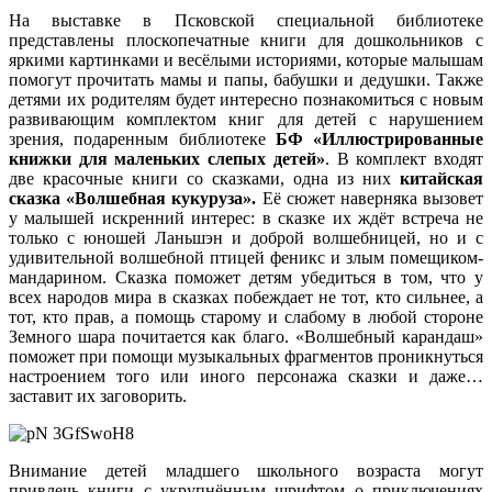
На выставке в Псковской специальной библиотеке
представлены плоскопечатные книги для дошкольников с
яркими картинками и весёлыми историями, которые малышам
помогут прочитать мамы и папы, бабушки и дедушки. Также
детями их родителям будет интересно познакомиться с новым
развивающим комплектом книг для детей с нарушением
зрения, подаренным библиотеке
БФ «Иллюстрированные
книжки для маленьких слепых детей»
. В комплект входят
две красочные книги со сказками, одна из них
китайская
сказка «Волшебная кукуруза».
Её сюжет наверняка вызовет
у малышей искренний интерес: в сказке их ждёт встреча не
только с юношей Ланьшэн и доброй волшебницей, но и с
удивительной волшебной птицей феникс и злым помещиком-
мандарином. Сказка поможет детям убедиться в том, что у
всех народов мира в сказках побеждает не тот, кто сильнее, а
тот, кто прав, а помощь старому и слабому в любой стороне
Земного шара почитается как благо. «Волшебный карандаш»
поможет при помощи музыкальных фрагментов проникнуться
настроением того или иного персонажа сказки и даже…
заставит их заговорить.
Внимание детей младшего школьного возраста могут
привлечь книги с укрупнённым шрифтом о приключениях