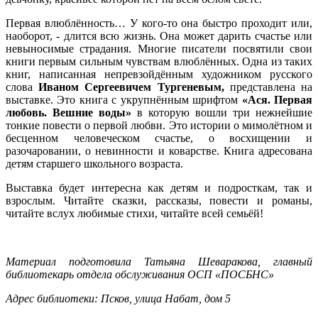
Первая влюблённость… У кого-то она быстро проходит или,
наоборот, - длится всю жизнь. Она может дарить счастье или
невыносимые страдания. Многие писатели посвятили свои
книги первым сильным чувствам влюблённых. Одна из таких
книг, написанная непревзойдённым художником русского
слова
Иваном Сергеевичем Тургеневым,
представлена на
выставке. Это книга с укрупнённым шрифтом
«Ася. Первая
любовь. Вешние воды»
в которую вошли три нежнейшие
тонкие повести о первой любви. Это истории о мимолётном и
бесценном человеческом счастье, о восхищении и
разочаровании, о невинности и коварстве. Книга адресована
детям старшего школьного возраста.
Выставка будет интересна как детям и подросткам, так и
взрослым. Читайте сказки, рассказы, повести и романы,
читайте вслух любимые стихи, читайте всей семьёй!
Материал подготовила Татьяна Шеваракова, главный
библиотекарь отдела обслуживания ОСП «ПОСБНС»
Адрес библиотеки: Псков, улица Набат, дом 5