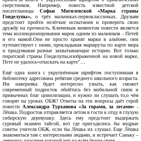
сверстников. Например, повесть известной детской
писательницы
Софьи Могилевской «Марка страны
Гонделупы»,
о трёх мальчиках-первоклассниках. Друзьям
предстоит пройти нелёгкие испытания и проверить свою
дружбу на прочность. Ключевым моментом повести является
тема коллекционирования марок одним из мальчиков - Петей
и его мамой.Они не просто хранят марки в альбоме, они
путешествуют с ними, прокладывая маршруты по карте мира
и придумывая разные захватывающие истории. Вот только
пиратской страны Гонделупы,изображенной на новой марке,
Пете не удалось«отыскать на карте"…
Ещё одна книга с укрупнённым шрифтом поступившая в
библиотеку адресована ребятам среднего школьного возраста.
Им наверняка будет интересно узнать, как сможет
современный подросток обойтись без мобильной связи и
привычных благ цивилизации, и нужно ли слушать то,о чём
говорят на уроках ОБЖ? Ответы на эти вопросы даёт герой
повести
Александра Турханова «За горами, за лесами»
-
Лёшка. Подросток отправляется летом в гости к отцу в глухую
сибирскую деревушку. Здесь ему предстоит выдержать
суровый экзамен тайгой, вот где пригодились бы мудрые
советы учителя ОБЖ, если бы Лёшка их слушал. Еще Лёшка
знакомиться там с интересными людьми, и встречает Саньку –
девчонку, красивее которой нет на всём белом свете.