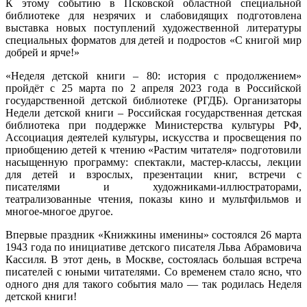
К этому событию в Псковской областной специальной
библиотеке для незрячих и слабовидящих подготовлена
выставка новых поступлений художественной литературы
специальных форматов для детей и подростов «С книгой мир
добрей и ярче!»
«Неделя детской книги – 80: история с продолжением»
пройдёт с 25 марта по 2 апреля 2023 года в Российской
государственной детской библиотеке (РГДБ). Организаторы
Недели детской книги – Российская государственная детская
библиотека при поддержке Министерства культуры РФ,
Ассоциация деятелей культуры, искусства и просвещения по
приобщению детей к чтению «Растим читателя» подготовили
насыщенную программу: спектакли, мастер-классы, лекции
для детей и взрослых, презентации книг, встречи с
писателями и художниками-иллюстраторами,
театрализованные чтения, показы кино и мультфильмов и
многое-многое другое.
Впервые праздник «Книжкины именины» состоялся 26 марта
1943 года по инициативе детского писателя Льва Абрамовича
Кассиля. В этот день, в Москве, состоялась большая встреча
писателей с юными читателями. Со временем стало ясно, что
одного дня для такого события мало — так родилась Неделя
детской книги!