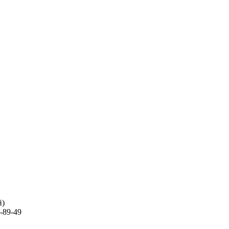
й)
-89-49