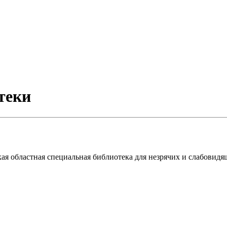
теки
кая областная специальная библиотека для незрячих и слабовид