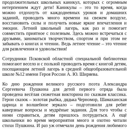
продолжительных школьных каникул, которых с огромным
нетерпением ждут дети! Каникулы – это то время, когда
можно отдохнуть от каждодневных уроков и домашних
заданий, проводить много времени на свежем воздухе,
восстановить силы и получить новые яркие впечатления и
эмоции. Летний школьный лагерь, как раз и помогает
совместить приятное с полезным. Здесь можно встречаться с
друзьями, заниматься творчеством, спортом и при этом не
забывать о книгах и чтении. Ведь летнее чтение – это чтение
для развлечения и удовольствия!
Сотрудники Псковской областной специальной библиотеки
помогают весело и с пользой проводить время с книгой детям,
посещающим летний лагерь в средней общеобразовательной
школе №12 имени Героя России А. Ю. Ширяева.
Ко дню рождения великого русского поэта Александра
Сергеевича Пушкина для детей первого отряда была
проведена весёлая сюжетная викторина по сказкам классика.
Герои сказок – золотая рыбка, дядька Черномор, Шамаханская
царица и волшебное зеркало – подготовили для ребят
каверзные вопросы и мудрёные задания. Для того чтобы с
ними справиться, детям пришлось потрудиться. А ещё
школьники во время мероприятия много и охотно читали
стихи Пушкина. И раз уж отмечали день рождения любимого