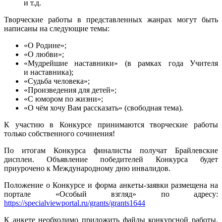
и т.д.
Творческие работы в представленных жанрах могут быть
написаны на следующие темы:
«О Родине»;
«О любви»;
«Мудрейшие наставники» (в рамках года Учителя
и наставника);
«Судьба человека»;
«Произведения для детей»;
«С юмором по жизни»;
«О чём хочу Вам рассказать» (свободная тема).
К участию в Конкурсе принимаются творческие работы
только собственного сочинения!
По итогам Конкурса финалисты получат Брайлевские
дисплеи. Объявление победителей Конкурса будет
приурочено к Международному дню инвалидов.
Положение о Конкурсе и форма анкеты-заявки размещена на
портале «Особый взгляд» по адресу:
https://specialviewportal.ru/grants/grants1644
К анкете необходимо приложить файлы конкурсной работы,