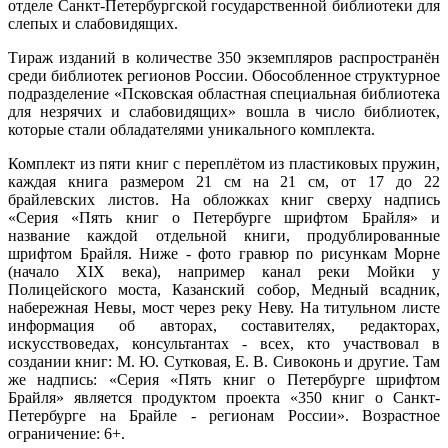
отделе Санкт-Петербургской государственной библиотеки для
слепых и слабовидящих.
Тираж изданий в количестве 350 экземпляров распространён
среди библиотек регионов России. Обособленное структурное
подразделение «Псковская областная специальная библиотека
для незрячих и слабовидящих» вошла в число библиотек,
которые стали обладателями уникального комплекта.
Комплект из пяти книг с переплётом из пластиковых пружин,
каждая книга размером 21 см на 21 см, от 17 до 22
брайлевских листов. На обложках книг сверху надпись
«Серия «Пять книг о Петербурге шрифтом Брайля» и
название каждой отдельной книги, продублированные
шрифтом Брайля. Ниже - фото гравюр по рисункам Морне
(начало ХIХ века), например канал реки Мойки у
Полицейского моста, Казанский собор, Медный всадник,
набережная Невы, мост через реку Неву. На титульном листе
информация об авторах, составителях, редакторах,
искусствоведах, консультантах - всех, кто участвовал в
создании книг: М. Ю. Сутковая, Е. В. Сивоконь и другие. Там
же надпись: «Серия «Пять книг о Петербурге шрифтом
Брайля» является продуктом проекта «350 книг о Санкт-
Петербурге на Брайле - регионам России». Возрастное
ограничение: 6+.