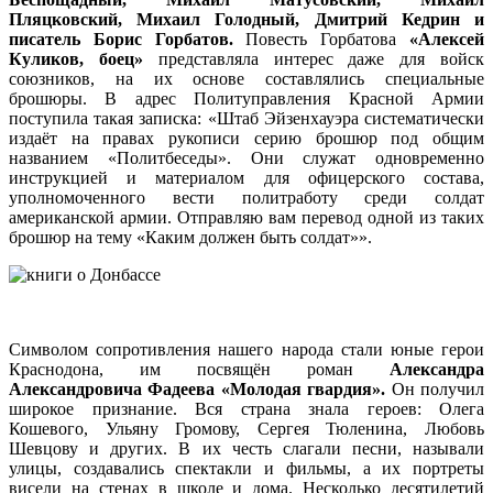
Пляцковский, Михаил Голодный, Дмитрий Кедрин и
писатель Борис Горбатов.
Повесть Горбатова
«Алексей
Куликов, боец»
представляла интерес даже для войск
союзников, на их основе составлялись специальные
брошюры. В адрес Политуправления Красной Армии
поступила такая записка: «Штаб Эйзенхауэра систематически
издаёт на правах рукописи серию брошюр под общим
названием «Политбеседы». Они служат одновременно
инструкцией и материалом для офицерского состава,
уполномоченного вести политработу среди солдат
американской армии. Отправляю вам перевод одной из таких
брошюр на тему «Каким должен быть солдат»».
Символом сопротивления нашего народа стали юные герои
Краснодона, им посвящён роман
Александра
Александровича Фадеева «Молодая гвардия».
Он получил
широкое признание. Вся страна знала героев: Олега
Кошевого, Ульяну Громову, Сергея Тюленина, Любовь
Шевцову и других. В их честь слагали песни, называли
улицы, создавались спектакли и фильмы, а их портреты
висели на стенах в школе и дома. Несколько десятилетий