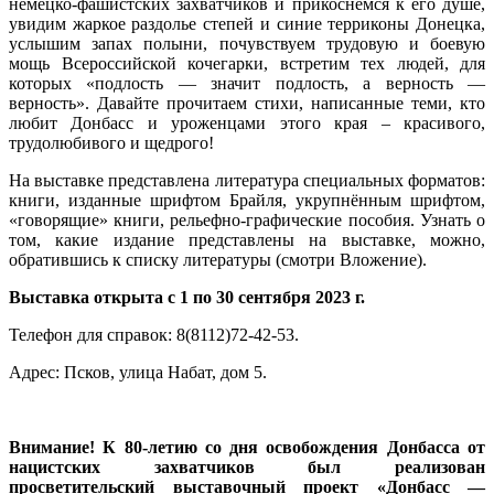
немецко-фашистских захватчиков и прикоснёмся к его душе,
увидим жаркое раздолье степей и синие терриконы Донецка,
услышим запах полыни, почувствуем трудовую и боевую
мощь Всероссийской кочегарки, встретим тех людей, для
которых «подлость — значит подлость, а верность —
верность». Давайте прочитаем стихи, написанные теми, кто
любит Донбасс и уроженцами этого края – красивого,
трудолюбивого и щедрого!
На выставке представлена литература специальных форматов:
книги, изданные шрифтом Брайля, укрупнённым шрифтом,
«говорящие» книги, рельефно-графические пособия. Узнать о
том, какие издание представлены на выставке, можно,
обратившись к списку литературы (смотри Вложение).
Выставка открыта с 1 по 30 сентября 2023 г.
Телефон для справок: 8(8112)72-42-53.
Адрес: Псков, улица Набат, дом 5.
Внимание! К 80-летию со дня освобождения Донбасса от
нацистских захватчиков был реализован
просветительский выставочный проект «Донбасс —