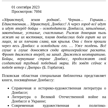
01 сентября 2023
Просмотров: 7694
«Здравствуй, земля родная!.. Черная… Горькая…
Единственная… Здравствуй, Донбасс! А через город всё идут
и идут вперёд бойцы – освободители Донбасса, запылённые,
закопчённые, усталые, счастливые. Рыжая донецкая пыль
лежит на их костюмах, пламя донбасских боёв горит на их
лицах, за их плечами слава, как крылья. Они с боем прошли
через весь Донбасс и освободили его. … Уже полдень. Всё
глуше и глуше доносятся сюда артиллерийские раскаты.
Фронт движется вперёд, на запад. Движется неотвратимо.
Бойцы, вернувшие стране Донбасс, продолжают свой
солдатский трудный победный марш. Их зовёт сейчас к
победе ветер с Днепра»
(Б. Горбатов).
Псковская областная специальная библиотека представляет
книги, посвящённые Донбассу:
Справочная и историко-художественная литература о
Донбассе;
Литература о Великой Отечественной войне на
Донбассе и Украине;
Современная художественная и политико-