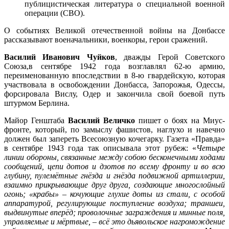
публицистическая литература о специальной военной
операции (СВО).
О событиях Великой отечественной войны на Донбассе
рассказывают военачальники, военкоры, герои сражений.
Василий Иванович Чуйков
, дважды Герой Советского
Союза,в сентябре 1942 года возглавлял 62-ю армию,
переименованную впоследствии в 8-ю гвардейскую, которая
участвовала в освобождении Донбасса, Запорожья, Одессы,
форсировала Вислу, Одер и закончила свой боевой путь
штурмом Берлина.
Майор Генштаба
Василий Величко
пишет о боях на Миус-
фронте, который, по замыслу фашистов, наглухо и навечно
должен был запереть Всесоюзную кочегарку. Газета «Правда»
в сентябре 1943 года так описывала этот рубеж: «
Четыре
линии обороны, связанные между собою бесконечными ходами
сообщений, цепи дотов и дзотов по всему фронту и во всю
глубину, пулемётные гнёзда и гнёзда подвижной артиллерии,
взаимно прикрывающие друг друга, создающие многослойный
огонь; «крабы» – кочующие глухие доты из стали, с особой
аппаратурой, регулирующие поступление воздуха; траншеи,
выдвинутые вперёд; проволочные заграждения и минные поля,
управляемые и мёртвые, – всё это дьявольское нагромождение