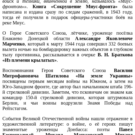
войск и техники, ввинченной в землю, называлось «Миус-
фронтом»»
.
Книга «Сокрушение Миус-фронта»
была
написана и издана сразу по следам сражений, в 1943 году,
тогда её получили в подарок офицеры-участники боёв на
реке Миус.
О Герое Советского Союза, лётчике, уроженце посёлка
Енакиево Донецкой области
Александре Яковлевиче
Марченко
, который к марту 1944 года совершил 332 боевых
вылета ночью на бомбардировку важных объектов в глубоком
тылу противника, рассказывается в очерке
В. Н. Браткова
«Из племени крылатых»
.
Воспоминания Героя Советского Союза
Василия
Митрофановича Шатилова «На земле Украины»
посвящены первым месяцам войны на Южном, а затем на
Юго-Западном фронте, где автор был начальником штаба 196-
й стрелковой дивизии. Заметим, что псковичам он знаком как
командир 150-й стрелковой дивизии, которая штурмовала
Берлин, и чьи воины водрузили Знамя Победы над
Рейхстагом.
События Великой Отечественной войны нашли отражение в
художественной литературе: о войне, о её героях пишут
знаменитые уроженцы Донбасса: поэты
Павел
Беспощадный, Михаил Матусовский, Михаил