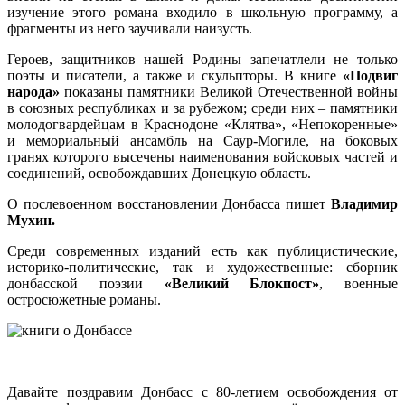
изучение этого романа входило в школьную программу, а
фрагменты из него заучивали наизусть.
Героев, защитников нашей Родины запечатлели не только
поэты и писатели, а также и скульпторы. В книге
«Подвиг
народа»
показаны памятники Великой Отечественной войны
в союзных республиках и за рубежом; среди них – памятники
молодогвардейцам в Краснодоне «Клятва», «Непокоренные»
и мемориальный ансамбль на Саур-Могиле, на боковых
гранях которого высечены наименования войсковых частей и
соединений, освобождавших Донецкую область.
О послевоенном восстановлении Донбасса пишет
Владимир
Мухин.
Среди современных изданий есть как публицистические,
историко-политические, так и художественные: сборник
донбасской поэзии
«Великий Блокпост»
, военные
остросюжетные романы.
Давайте поздравим Донбасс с 80-летием освобождения от