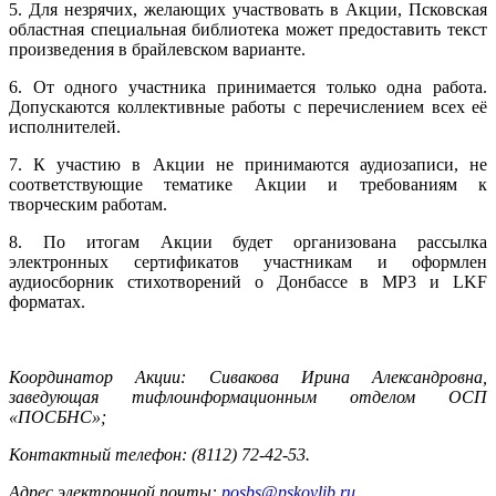
5. Для незрячих, желающих участвовать в Акции, Псковская
областная специальная библиотека может предоставить текст
произведения в брайлевском варианте.
6. От одного участника принимается только одна работа.
Допускаются коллективные работы с перечислением всех её
исполнителей.
7. К участию в Акции не принимаются аудиозаписи, не
соответствующие тематике Акции и требованиям к
творческим работам.
8. По итогам Акции будет организована рассылка
электронных сертификатов участникам и оформлен
аудиосборник стихотворений о Донбассе в
MP
3 и
LKF
форматах.
Координатор Акции: Сивакова Ирина Александровна,
заведующая тифлоинформационным отделом ОСП
«ПОСБНС»;
Контактный телефон: (8112) 72-42-53.
Адрес электронной почты:
posbs
@
pskovlib
.
ru