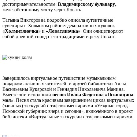
достопримечательностям:
Владимирскому бульвару
,
железобетонному мосту через Ловать.
Татьяна Викторовна подробно описала аутентичные
сувениры в Холмском районе: декоративных куколок
«Холмитяночка»
и
«Ловатяночка»
. Они олицетворяют
собой древний город с его традициями и реку Ловать.
Завершилось виртуальное путешествие музыкальным
подарком активных читателей и друзей библиотеки Аллы
Васильевны Кукаровой и Геннадия Николаевича Манина.
Вместе они исполнили
песню Ивана Федотова «Псковщина
моя»
. Песня стала красивым завершением цикла виртуальных
(заочных) экскурсий с тифлокоментариями «Уездные города
Псковской губернии: вчера и сегодня», включённого в проект
библиотеки «Виртуальные экскурсии с тифлокомментариями.