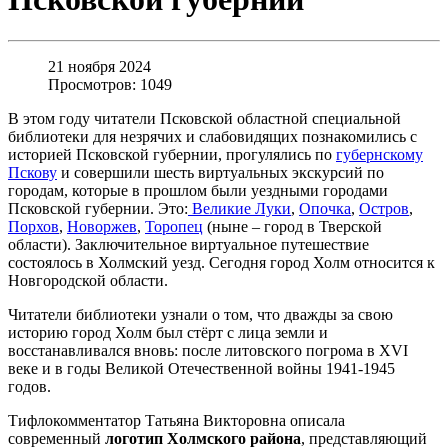
21 ноября 2024
Просмотров: 1049
В этом году читатели Псковской областной специальной
библиотеки для незрячих и слабовидящих познакомились с
историей Псковской губернии, прогулялись по
губернскому
Пскову
и совершили шесть виртуальных экскурсий по
городам, которые в прошлом были уездными городами
Псковской губернии. Это:
Великие Луки
,
Опочка
,
Остров
,
Порхов
,
Новоржев
,
Торопец
(ныне – город в Тверской
области). Заключительное виртуальное путешествие
состоялось в Холмский уезд. Сегодня город Холм относится к
Новгородской области.
Читатели библиотеки узнали о том, что дважды за свою
историю город Холм был стёрт с лица земли и
восстанавливался вновь: после литовского погрома в XVI
веке и в годы Великой Отечественной войны 1941-1945
годов.
Тифлокомментатор Татьяна Викторовна описала
современный
логотип Холмского района
, представляющий