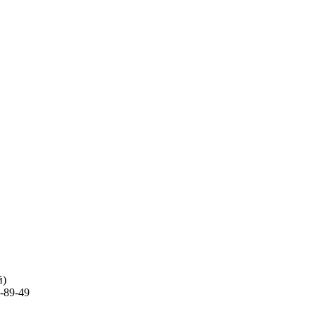
й)
-89-49