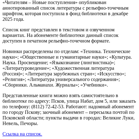
«Читателям – Новые поступления» опубликован
аннотированный список литературы с рельефно-точечным
шрифтом, которая поступила в фонд библиотеки в декабре
2025 года.
Список книг представлен в текстовом и озвученном
вариантах. На абонементе библиотеки данный список
доступен в печатном рельефно-точечном формате.
Новинки распределены по отделам: «Техника. Технические
науки»; «Общественные и гуманитарные науки»; «Культура.
Наука. Просвещение; «Языкознание (лингвистика)»;
«Литературоведение»; «Художественная литература
(Россия)»; «Литература зарубежных стран»; «Искусство»;
«Религия»; «Литература универсального содержания»;
«Сборники. Альманахи. Журналы»; «Учебники».
Представленные книги можно взять самостоятельно в
библиотеке по адресу: Псков, улица Набат, дом 5, или заказать
по телефону: (8112) 72-42-53. Работают: надомный абонемент
по городу Пскову; заочный абонемент – пересылка почтой по
Псковской области; пункты выдачи в городах: Великие Луки,
Невель, Печоры.
Ссылка на список.