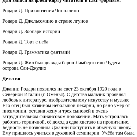
Для записи на флеш-карту читателя в LKF-формате:
Родари Д. Приключения Чиполлино
Родари Д. Джельсомино в стране лгунов
Родари Д. Зоопарк историй
Родари Д. Торт с неба
Родари Д. Грамматика фантазий
Родари Д. Жил был дважды барон Ламберто или Чудеса
острова Сан-Джулио
Детство
Джанни Родари появился на свет 23 октября 1920 года в
Северной Италии (г. Оменья). С детства мальчик проявлял
любовь к литературе, изобразительному искусству и музыке.
Его отец был хозяином небольшой пекарни, но рано умер от
пневмонии, оставив жену и трех сыновей в очень
затруднительном финансовом положении. Мать устроилась
работать горничной, её доход а едва хватало на пропитание.
Бедность не позволила Джанни поступить в обычную школу.
Ему пришлось учиться в духовной семинарии. Учёба там была