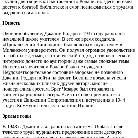
скучна для творчески настроенного Родари, но здесь он имел
доступ к богатой библиотеке и смог познакомиться с трудами
выдающихся авторов.
Юность
Окончив обучение, Джанни Родари в 1937 году работал в
начальной школе учителем. В это же время создатель
«Приключений Чиполлино» был вольным слушателем в
Миланском университете. Он получал огромное удовольствие
от работы с детьми, его творческий подход позволял легко и
интересно донести до аудитории даже самые сложные темы.
Но остаться учителем Родари было не суждено.
Неудовлетворительное состояние здоровья не позволило
Джанни Родари пойти на фронт. Военные времена унесли
жизнь нескольких близких друзей автора, многие
подвергались арестам. Брат Чезарре был отправлен в
концентрационный лагерь. Всё это стало причиной его
участия в Движении Сопротивления и вступления в 1944
году в Коммунистическую партию Италии.
Зрелые годы
В 1948 г. Джанни стал работать в газете «L’Unita». После
тяжёлого труда журналиста предложение вести детскую
страничку в газете стало подарком для писателя. Здесь он