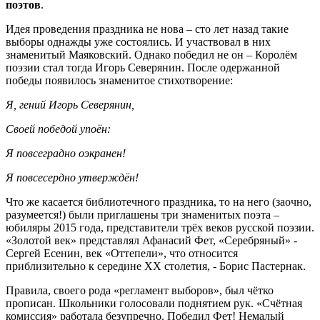
поэтов
.
Идея проведения праздника не нова – сто лет назад такие
выборы однажды уже состоялись. И участвовал в них
знаменитый Маяковский. Однако победил не он – Королём
поэзии стал тогда Игорь Северянин. После одержанной
победы появилось знаменитое стихотворение:
Я, гений Игорь Северянин,
Своей победой упоён:
Я повсеградно оэкранен!
Я повсесердно утверждён!
Что же касается библиотечного праздника, то на него (заочно,
разумеется!) были приглашены три знаменитых поэта –
юбиляры 2015 года, представители трёх веков русской поэзии.
«Золотой век» представлял Афанасий Фет, «Серебряный» -
Сергей Есенин, век «Оттепели», что относится
приблизительно к середине ХХ столетия, - Борис Пастернак.
Правила, своего рода «регламент выборов», был чётко
прописан. Школьники голосовали поднятием рук. «Счётная
комиссия» работала безупречно. Победил Фет! Немалый