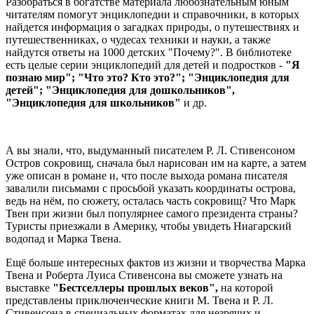
Разобраться в богатстве материала любознательным юным
читателям помогут энциклопедии и справочники, в которых
найдется информация о загадках природы, о путешествиях и
путешественниках, о чудесах техники и науки, а также
найдутся ответы на 1000 детских "Почему?". В библиотеке
есть целые серии энциклопедий для детей и подростков -
"Я
познаю мир"; "Что это? Кто это?"; "Энциклопедия для
детей"; "Энциклопедия для дошкольников",
"Энциклопедия для школьников"
и др.
А вы знали, что, выдуманный писателем Р. Л. Стивенсоном
Остров сокровищ, сначала был нарисован им на карте, а затем
уже описан в романе и, что после выхода романа писателя
завалили письмами с просьбой указать координаты острова,
ведь на нём, по сюжету, осталась часть сокровищ? Что Марк
Твен при жизни был популярнее самого президента страны?
Туристы приезжали в Америку, чтобы увидеть Ниагарский
водопад и Марка Твена.
Ещё больше интересных фактов из жизни и творчества Марка
Твена и Роберта Луиса Стивенсона вы сможете узнать на
выставке
"Бестселлеры прошлых веков",
на которой
представлены приключенческие книги М. Твена и Р. Л.
Стивенсона в специальных форматах для незрячих и