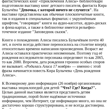
фантастических книг «Приключения Алисы» библиотекари
подготовили выставку книг детского писателя, фантаста Кира
Булычёва
"Девочка, с которой ничего не случится"
. На
выставке представлены как обычные плоскопечатные книги,
так и издания в специальных форматах: с укрупнённым
шрифтом, "говорящие" книги на аудио-кассетах, аудио-дисках
и флеш-картах, а также в библиотеке имеется рельефно-
точечное издание "Заповедник сказок".
Книги о похождениях Алисы писались Булычёвым почти 40
лет, и почти всегда действие переносилось на столетие вперёд
относительно времени написания произведения. Возраст же
Алисы оставался практически неизменным. Поэтому год её
рождения исследователи персонажа определяют то как 2065,
то как 2080. Впрочем, дата рождения героини особых споров
не вызывает.
«Родилась Алиса 17 ноября»
— именно с этой
фразы начинается повесть Кира Булычева «День рождения
Алисы».
К Всемирному дню информации (26 ноября) организована
выставка энциклопедий для детей
"Что? Где? Когда?".
Целью данной выставки является представить детям
традиционные, порой более надёжные источники
информации, чем Интернет, где информации много, но она не
достаточно хорошо структурирована, и не всегда достоверна.