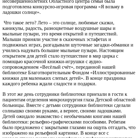
несовершеннолетних Областного центра семьи была
подготовлена конкурсно-игровая программа «Я возьму в
ладошки солнце».
Что такое лето? Лето – это солнце, любимые сказки,
каникулы, радость, разноцветные воздушные шары и
мыльные пузыри, это время открытий и путешествий.
Малыши приняли участие в сказочных эстафетах и
подвижных играх, разгадывали шуточные загадки-обманки и
учились надувать большие мыльные пузыри. Настоящим
открытием для детей стало путешествие в мир цирка с
помощью красочной книжки-игрушки с аудио-
сопровождением «Весёлый счёт», переданной нашей
библиотеке Благотворительным Фондом «Иллюстрированные
книжки для маленьких слепых детей». В конце праздника
каждого ребенка ждали сладости и подарки.
В этот же день сотрудники библиотеки приехали в гости к
пациентам отделения микрохирургия глаза Детской областной
больницы. Вместе с детьми сотрудники библиотеки сделали
солнышко своими руками, а вернее, своими ладошками.
Детей ожидало знакомство с необычными книгами нашей
библиотеки: рельефно-графическими пособиями. Ребятам
было предложено с закрытыми глазами на ощупь отгадать, что
изображено на рельефной картинке. В конце все с