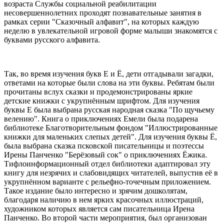
возраста Службы социальной реабилитации
несовершеннолетних проходят познавательные занятия в
рамках серии "Сказочный алфавит", на которых каждую
неделю в увлекательной игровой форме малыши знакомятся с
буквами русского алфавита.
Так, во время изучения букв Е и Ё, дети отгадывали загадки,
ответами на которые были слова на эти буквы. Ребятам были
прочитаны вслух сказки и продемонстрированы яркие
детские книжки с укрупнённым шрифтом. Для изучения
буквы Е была выбрана русская народная сказка "По щучьему
велению". Книга о приключениях Емели была подарена
библиотеке Благотворительным фондом "Иллюстрированные
книжки для маленьких слепых детей". Для изучения буквы Ё,
была выбрана сказка псковской писательницы и поэтессы
Ирены Панченко "Берёзовый сок" о приключениях Ёжика.
Тифлоинформационный отдел библиотеки адаптировал эту
книгу для незрячих и слабовидящих читателей, выпустив её в
укрупнённом варианте с рельефно-точечным приложением.
Такое издание было интересно и зрячим дошколятам,
благодаря наличию в нем ярких красочных иллюстраций,
художником которых является сам писательница Ирена
Панченко. Во второй части мероприятия, был организован