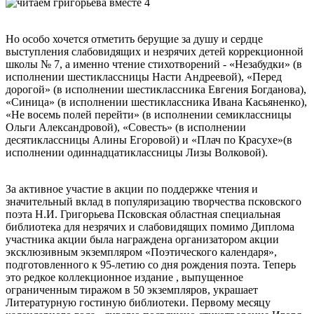
Но особо хочется отметить берущие за душу и сердце
выступления слабовидящих и незрячих детей коррекционной
школы № 7, а именно чтение стихотворений - «Незабудки» (в
исполнении шестиклассницы Насти Андреевой), «Перед
дорогой» (в исполнении шестиклассника Евгения Богданова),
«Синица» (в исполнении шестиклассника Ивана Касьяненко),
«Не восемь полей перейти» (в исполнении семиклассницы
Ольги Александровой), «Совесть» (в исполнении
десятиклассницы Алины Егоровой) и «Плач по Красухе»(в
исполнении одиннадцатиклассницы Лизы Волковой).
За активное участие в акции по поддержке чтения и
значительный вклад в популяризацию творчества псковского
поэта Н.И. Григорьева Псковская областная специальная
библиотека для незрячих и слабовидящих помимо Диплома
участника акции была награждена организатором акции
эксклюзивным экземпляром «Поэтического календаря»,
подготовленного к 95-летию со дня рождения поэта. Теперь
это редкое коллекционное издание , выпущенное
ограниченным тиражом в 50 экземпляров, украшает
Литературную гостиную библиотеки. Первому месяцу