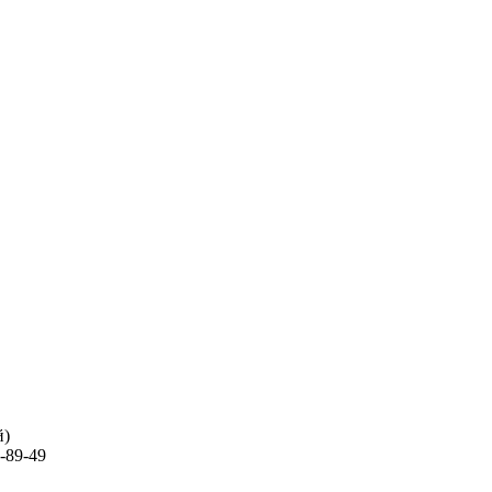
й)
-89-49