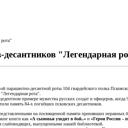
 рота"
в-десантников "Легендарная р
6-ой парашютно-десантной роты 104 гвардейского полка Псковск
"Легендарная рота".
цедентном примере мужества русских солдат и офицеров, когда 
или память 84-х погибших псковских десантников.
 представленными на посвященной памяти принявших неравных 
акие книги как
«А сыновья уходят в бой..»
и
«Герои России – 
ля слабовидящих, выпущенными нашей библиотекой.