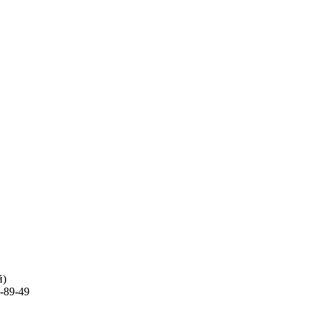
й)
-89-49