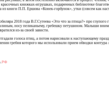
 в красочных книжках-игрушках, подаренных библиотеке благо
 из книги П.П. Ершова «Конек-горбунок», утки (совсем как на
иляра 2018 года В.Г.Сутеева «Это что за птица?» про глупого 
авлиным, носу пеликаньему, гребешку петушином. Малыши внима
ратился из-за своей зависти.
отгадали голоса птиц, а потом нарисовали к наступающему праз
вления гребня которого мы использовали прием обводки контур