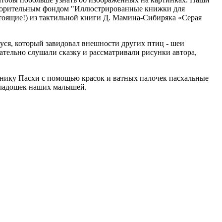
творительным фондом "Иллюстрированные книжки для
стоящие!) из тактильной книги Д. Мамина-Сибиряка «Серая
гуся, который завидовал внешности других птиц - шеи
тельно слушали сказку и рассматривали рисунки автора,
днику Пасхи с помощью красок и ватных палочек пасхальные
а ладошек наших малышей.