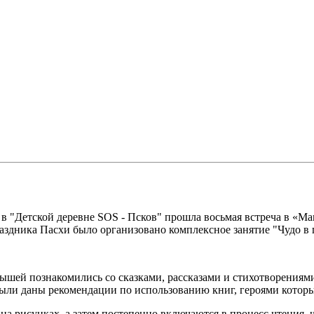
в "Детской деревне SOS - Псков" прошла восьмая встреча в «Ма
раздника Пасхи было организовано комплексное занятие "Чудо в 
шей познакомились со сказками, рассказами и стихотворениями
были даны рекомендации по использованию книг, героями котор
 на рисунках, а затем постепенно включаются в процесс чтения