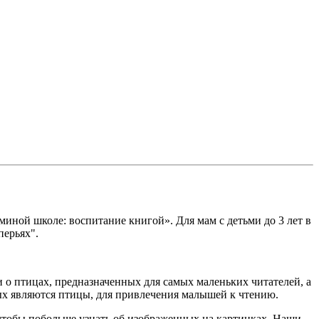
миной школе: воспитание книгой». Для мам с детьми до 3 лет в
перьях".
 о птицах, предназначенных для самых маленьких читателей, а
ых являются птицы, для привлечения малышей к чтению.
, чтобы побольше узнать об изображенных на картинках. Наши