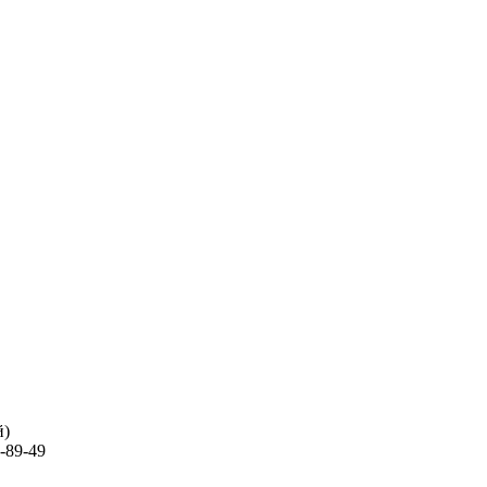
й)
-89-49