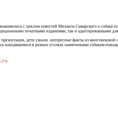
накомились с циклом повестей Михаила Самарского о собаке-по
адиционными печатными изданиями, так и адаптированными для
й презентации, дети узнали интересные факты из многовековой
ь находящимися в разных уголках памятниками собакам-поводы