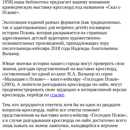
1958) наша библиотека предлагает вашему вниманию
краеведческую выставку-кроссворд под названием «Сказ о
Пскове».
Экспозиция изданий разных форматов (как традиционных,
так и адаптированных для незрячих детей) посвящена
истории Пскова, которая раскрывается на страницах
адресованных детской аудитории художественно-
познавательных произведений, принадлежащих перу
писательницы-юбиляра 2018 года Надежды Анатольевны
Вальнер.
Юные знатоки истории нашего города могут проверить свои
знания, разгадав представленный на выставке кроссворд,
составленный по одной из книг Н.А. Вальнер из серии
«Малышам о Пскове» – книге-юбиляру «Господин Псков»
(2003). А любители разгадывать кроссворды он-лайн, могут
продемонстрировать свою эрудицию в интерактивной версии
кроссворда, перейдя по
ссылке
.
Тем, кто затруднится ответить хотя бы на один из двадцати
вопросов кроссворда, найти все ответы поможет
представленная на выставке книга-юбиляр «Господин Псков»,
а в случае разгадывания кроссворда он-лайн достаточно всего
лишь нажать на значок лампочки, находящейся в верхнем