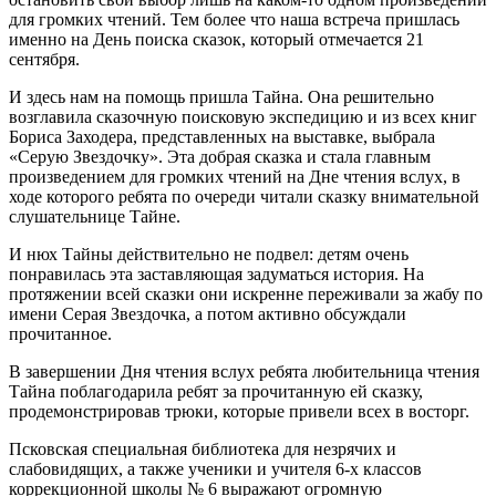
для громких чтений. Тем более что наша встреча пришлась
именно на День поиска сказок, который отмечается 21
сентября.
И здесь нам на помощь пришла Тайна. Она решительно
возглавила сказочную поисковую экспедицию и из всех книг
Бориса Заходера, представленных на выставке, выбрала
«Серую Звездочку». Эта добрая сказка и стала главным
произведением для громких чтений на Дне чтения вслух, в
ходе которого ребята по очереди читали сказку внимательной
слушательнице Тайне.
И нюх Тайны действительно не подвел: детям очень
понравилась эта заставляющая задуматься история. На
протяжении всей сказки они искренне переживали за жабу по
имени Серая Звездочка, а потом активно обсуждали
прочитанное.
В завершении Дня чтения вслух ребята любительница чтения
Тайна поблагодарила ребят за прочитанную ей сказку,
продемонстрировав трюки, которые привели всех в восторг.
Псковская специальная библиотека для незрячих и
слабовидящих, а также ученики и учителя 6-х классов
коррекционной школы № 6 выражают огромную