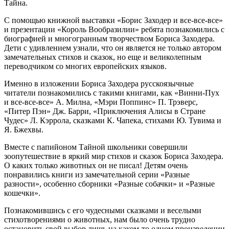
Тайна.
С помощью книжной выставки «Борис Заходер и все-все-все»
и презентации «Король Вообразилии» ребята познакомились с
биографией и многогранным творчеством Бориса Заходера.
Дети с удивлением узнали, что он является не только автором
замечательных стихов и сказок, но еще и великолепным
переводчиком со многих европейских языков.
Именно в изложении Бориса Заходера русскоязычные
читатели познакомились с такими книгами, как «Винни-Пух
и все-все-все» А. Милна, «Мэри Поппинс» П. Трэверс,
«Питер Пэн» Дж. Барри, «Приключения Алисы в Стране
Чудес» Л. Кэррола, сказками К. Чапека, стихами Ю. Тувима и
Я. Бжехвы.
Вместе с папийоном Тайной школьники совершили
зоопутешествие в яркий мир стихов и сказок Бориса Заходера.
О каких только животных он не писал! Детям очень
понравились книги из замечательной серии «Разные
разности», особенно сборники «Разные собачки» и «Разные
кошечки».
Познакомившись с его чудесными сказками и веселыми
стихотворениями о животных, нам было очень трудно
остановить свой выбор лишь на каком-то одном произведении