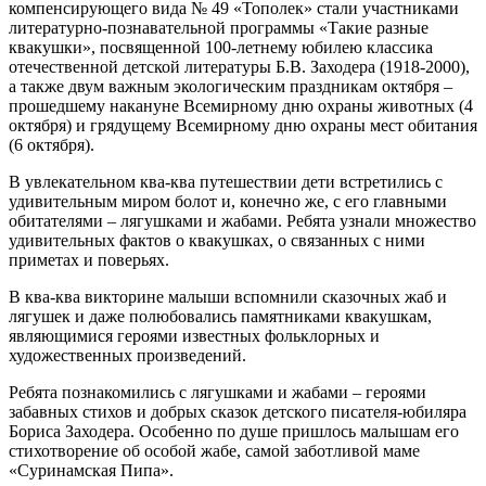
компенсирующего вида № 49 «Тополек» стали участниками
литературно-познавательной программы «Такие разные
квакушки», посвященной 100-летнему юбилею классика
отечественной детской литературы Б.В. Заходера (1918-2000),
а также двум важным экологическим праздникам октября –
прошедшему накануне Всемирному дню охраны животных (4
октября) и грядущему Всемирному дню охраны мест обитания
(6 октября).
В увлекательном ква-ква путешествии дети встретились с
удивительным миром болот и, конечно же, с его главными
обитателями – лягушками и жабами. Ребята узнали множество
удивительных фактов о квакушках, о связанных с ними
приметах и поверьях.
В ква-ква викторине малыши вспомнили сказочных жаб и
лягушек и даже полюбовались памятниками квакушкам,
являющимися героями известных фольклорных и
художественных произведений.
Ребята познакомились с лягушками и жабами – героями
забавных стихов и добрых сказок детского писателя-юбиляра
Бориса Заходера. Особенно по душе пришлось малышам его
стихотворение об особой жабе, самой заботливой маме
«Суринамская Пипа».