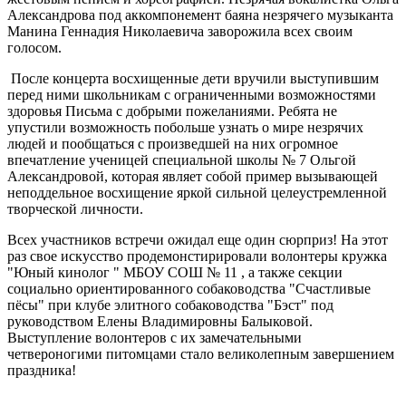
Александрова под аккомпонемент баяна незрячего музыканта
Манина Геннадия Николаевича заворожила всех своим
голосом.
После концерта восхищенные дети вручили выступившим
перед ними школьникам с ограниченными возможностями
здоровья Письма с добрыми пожеланиями. Ребята не
упустили возможность побольше узнать о мире незрячих
людей и пообщаться с произведшей на них огромное
впечатление ученицей специальной школы № 7 Ольгой
Александровой, которая являет собой пример вызывающей
неподдельное восхищение яркой сильной целеустремленной
творческой личности.
Всех участников встречи ожидал еще один сюрприз! На этот
раз свое искусство продемонстирировали волонтеры кружка
"Юный кинолог " МБОУ СОШ № 11 , а также секции
социально ориентированного собаководства "Счастливые
пёсы" при клубе элитного собаководства "Бэст" под
руководством Елены Владимировны Балыковой.
Выступление волонтеров с их замечательными
четвероногими питомцами стало великолепным завершением
праздника!