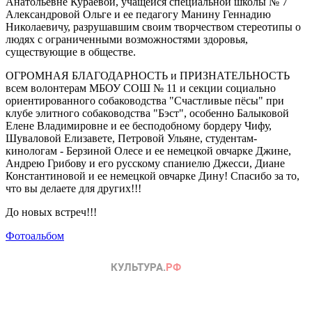
Анатольевне Кураевой, учащейся специальной школы № 7
Александровой Ольге и ее педагогу Манину Геннадию
Николаевичу, разрушавшим своим творчеством стереотипы о
людях с ограниченными возможностями здоровья,
существующие в обществе.
ОГРОМНАЯ БЛАГОДАРНОСТЬ и ПРИЗНАТЕЛЬНОСТЬ
всем волонтерам МБОУ СОШ № 11 и секции социально
ориентированного собаководства "Счастливые пёсы" при
клубе элитного собаководства "Бэст", особенно Балыковой
Елене Владимировне и ее бесподобному бордеру Чифу,
Шуваловой Елизавете, Петровой Ульяне, студентам-
кинологам - Берзиной Олесе и ее немецкой овчарке Джине,
Андрею Грибову и его русскому спаниелю Джесси, Диане
Константиновой и ее немецкой овчарке Дину! Спасибо за то,
что вы делаете для других!!!
До новых встреч!!!
Фотоальбом