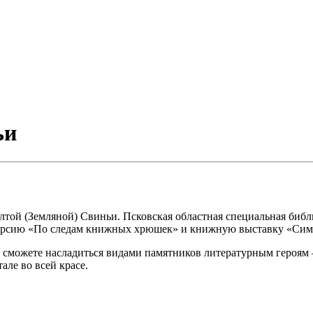
ьи
елтой (Земляной) Свиньи. Псковская областная специальная биб
урсию «По следам книжных хрюшек» и книжную выставку «Симв
сможете насладиться видами памятников литературным героям 
тале во всей красе.