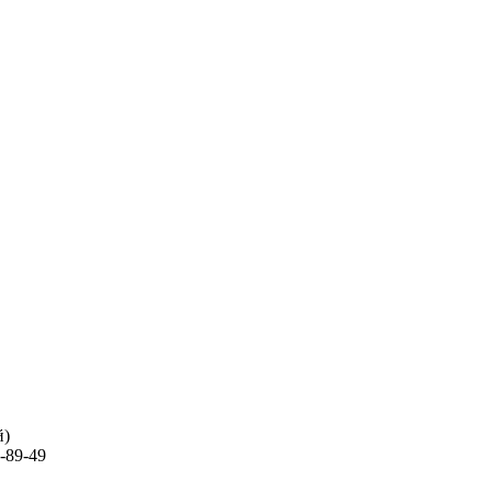
й)
-89-49