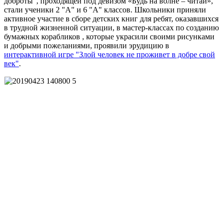
доброты", проходящей под девизом «Будь на волне – читай»,
стали ученики 2 "А" и 6 "А" классов. Школьники приняли
активное участие в сборе детских книг для ребят, оказавшихся
в трудной жизненной ситуации, в мастер-классах по созданию
бумажных корабликов , которые украсили своими рисунками
и добрыми пожеланиями, проявили эрудицию в
интерактивной игре "Злой человек не проживет в добре свой
век"
.