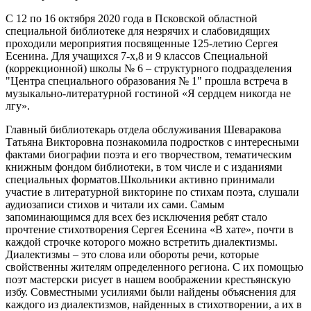
С 12 по 16 октября 2020 года в Псковской областной
специальной библиотеке для незрячих и слабовидящих
проходили мероприятия посвященные 125-летию Сергея
Есенина. Для учащихся 7-х,8 и 9 классов Специальной
(коррекционной) школы № 6 – структурного подразделения
"Центра специального образования № 1" прошла встреча в
музыкально-литературной гостиной «Я сердцем никогда не
лгу».
Главный библиотекарь отдела обслуживания Шеваракова
Татьяна Викторовна познакомила подростков с интересными
фактами биографии поэта и его творчеством, тематическим
книжным фондом библиотеки, в том числе и с изданиями
специальных форматов.Школьники активно принимали
участие в литературной викторине по стихам поэта, слушали
аудиозаписи стихов и читали их сами. Самым
запоминающимся для всех без исключения ребят стало
прочтение стихотворения Сергея Есенина «В хате», почти в
каждой строчке которого можно встретить диалектизмы.
Диалектизмы – это слова или обороты речи, которые
свойственны жителям определенного региона. С их помощью
поэт мастерски рисует в нашем воображении крестьянскую
избу. Совместными усилиями были найдены объяснения для
каждого из диалектизмов, найденных в стихотворении, а их в