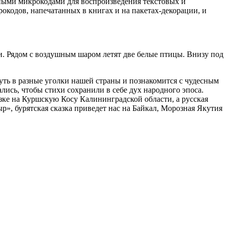
нными микрокодами для воспроизведения текстовых и
окодов, напечатанных в книгах и на пакетах-декорации, и
ии. Рядом с воздушным шаром летят две белые птицы. Внизу под
уть в разные уголки нашей страны и познакомится с чудесным
ись, чтобы стихи сохранили в себе дух народного эпоса.
зке на Куршскую Косу Калининградской области, а русская
р», бурятская сказка приведет нас на Байкал, Морозная Якутия