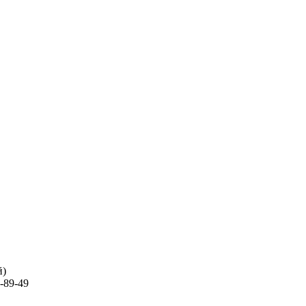
й)
-89-49