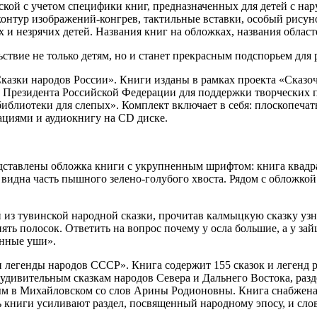
й с учетом специфики книг, предназначенных для детей с нар
контур изображений-конгрев, тактильные вставки, особый рисуно
их и незрячих детей. Названия книг на обложках, названия обла
твие не только детям, но и станет прекрасным подспорьем для 
«Сказки народов России». Книги изданы в рамках проекта «Сказ
 Президента Российской Федерации для поддержки творческих п
библиотеки для слепых». Комплект включает в себя: плоскопеч
ациями и аудиокнигу на
CD
диске.
едставлены обложка книги с укрупненным шрифтом: книга квадр
я, видна часть пышного зелено-голубого хвоста. Рядом с обложк
 из тувинской народной сказки, прочитав калмыцкую сказку узна
пять полосок. Ответить на вопрос почему у осла большие, а у з
инные уши».
и легенды народов СССР». Книга содержит 155 сказок и легенд 
удивительным сказкам народов Севера и Дальнего Востока, разд
ым в Михайловском со слов Арины Родионовны. Книга снабжена
ть книги усиливают раздел, посвященный народному эпосу, и сло