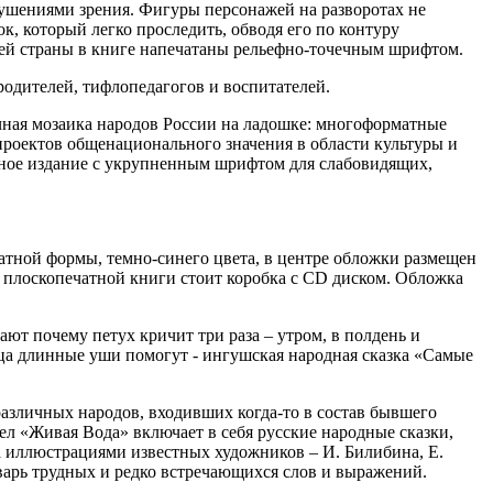
ушениями зрения. Фигуры персонажей на разворотах не
к, который легко проследить, обводя его по контуру
стей страны в книге напечатаны рельефно-точечным шрифтом.
родителей, тифлопедагогов и воспитателей.
очная мозаика народов России на ладошке: многоформатные
роектов общенационального значения в области культуры и
атное издание с укрупненным шрифтом для слабовидящих,
атной формы, темно-синего цвета, в центре обложки размещен
ой плоскопечатной книги стоит коробка с CD диском. Обложка
ют почему петух кричит три раза – утром, в полдень и
айца длинные уши помогут - ингушская народная сказка «Самые
различных народов, входивших когда-то в состав бывшего
ел «Живая Вода» включает в себя русские народные сказки,
 иллюстрациями известных художников – И. Билибина, Е.
варь трудных и редко встречающихся слов и выражений.