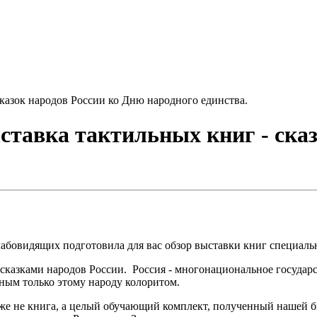
сказок народов России ко Дню народного единства.
ставка тактильных книг - ска
слабовидящих подготовила для вас обзор выставки книг специал
азками народов России. Россия - многонациональное государст
нным только этому народу колоритом.
о даже не книга, а целый обучающий комплект, полученный наше