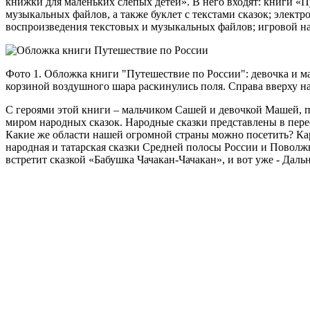
книжки для маленьких слепых детей». В него входят: книги «
музыкальных файлов, а также буклет с текстами сказок; элект
воспроизведения текстовых и музыкальных файлов; игровой на
Фото 1. Обложка книги "Путешествие по России": девочка и ма
корзиной воздушного шара раскинулись поля. Справа вверху н
С героями этой книги – мальчиком Сашей и девочкой Машей, пе
миром народных сказок. Народные сказки представлены в пере
Какие же области нашей огромной страны можно посетить? Каре
народная и татарская сказки Средней полосы России и Поволжь
встретит сказкой «Бабушка Чачакан-Чачакан», и вот уже - Даль