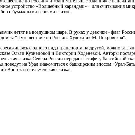
Путешествие по России» и «Занимательные задания» с напечата
ронное устройство «Волшебный карандаш» - для считывания микр
бор с бумажными героями сказок.
льчик летят на воздушном шаре. В руках у девочки - флаг Росс
адпись: "Путешествие по России. Художник М. Покровская".
ресаживаясь с одного вида транспорта на другой, можно заглян
сказе Ольги Кузнецовой и Виктории Ходеневой. Авторы постарал
льская сказка Севера России передаст эстафету балтийской ска
я поведут на Урал знакомиться с башкирским эпосом «Урал-Баты
ний Восток и ительменская сказка.