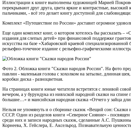
Иллюстрации к книге выполнены художницей Марией Покровско
перекрывают друг друга, цвета яркие и контрастные, высокий 
пальчиками, - всё это делает книгу доступной для слабовидящ
Комплект «Путешествие по России» доставит огромное удовольс
Еще один комплект книг, о котором хотелось бы рассказать – 
издания для слепых детей» при финансовой поддержке грантов
искусства на базе «Хабаровской краевой специализированной 
рельефно-точечное издание с рельефно-графическими иллюстр
Фото 2. Обложка книги "Сказки народов России". На фото пр
павлин - маленькая голова с хохолком на затылке, длинная ше
коробки диска - разноцветная.
На страницах книги юные читатели встретятся с ленивой совой
вечером, а у бурундука из нивхской народной сказки на спине 
большие…» и мансийская народная сказка «Отчего у зайца дл
Нельзя не упомянуть и о сборнике сказок «Вещий сон: Сказки 
СССР. Один из разделов книги «Северное Сияние» - посвящен 
среди них и записи народных сказок, сделанные А.С. Пушкин
Корнеева, Х. Гейслера, Е. Аксельрод. Познавательную ценнос