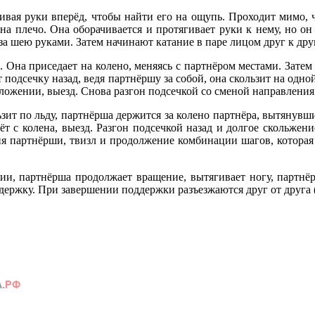
ивая руки вперёд, чтобы найти его на ощупь. Проходит мимо, ч
 на плечо. Она оборачивается и протягивает руки к нему, но он
о за шею руками. Затем начинают катание в паре лицом друг к дру
й. Она приседает на колено, меняясь с партнёром местами. Зат
подсечку назад, ведя партнёршу за собой, она скользит на одной 
ложении, выезд. Снова разгон подсечкой со сменой направлени
ит по льду, партнёрша держится за колено партнёра, вытянувш
ёт с колена, выезд. Разгон подсечкой назад и долгое скольжени
 партнёрши, твизл и продолжение комбинации шагов, которая 
и, партнёрша продолжает вращение, вытягивает ногу, партнёр 
ержку. При завершении поддержки разъезжаются друг от друга (