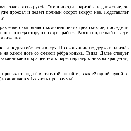
уть задевая его рукой. Это приводит партнёра в движение, он
 уже проехал и делает полный оборот вокруг неё. Подставляет
гу.
ем раздельно выполняют комбинацию из трёх твизлов, последний
ноге, отведя вторую назад в арабеск. Разгон подсечкой назад и
я движения.
ись и подняв обе ноги вверх. По окончании поддержки партнёр
е на одной ноге со сменой рёбра конька. Твизл. Далее следует
заканчивается вращением в паре: партнёр в низком вращении,
проезжает под её вытянутой ногой и, взяв её одной рукой за
заканчивается 1-я часть программы).