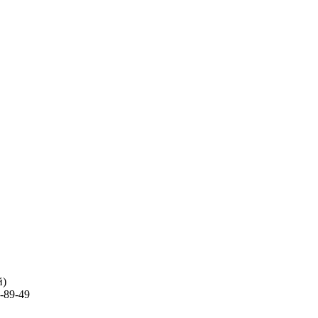
й)
-89-49