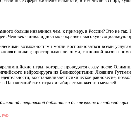
различные сферы жизнедеятельности, в том числе в спорт, куль
амного больше инвалидов чем, к примеру, в России? Это не так
юдей. Человек с инвалидностью сохраняет высокую социальную 
ическими возможностями могли воспользоваться всеми услугам
-колясочников; просторными лифтами, с кнопкой вызова помо
Паралимпийские игры, которые проводятся сразу после Олимп
глийского нейрохирурга из Великобритании Людвига Гуттмана в
едеятельности, восстанавливает психическое равновесие, позво
е в Паралимпийских играх и забирает множество медалей.
бластной специальной библиотеки для незрячих и слабовидящих