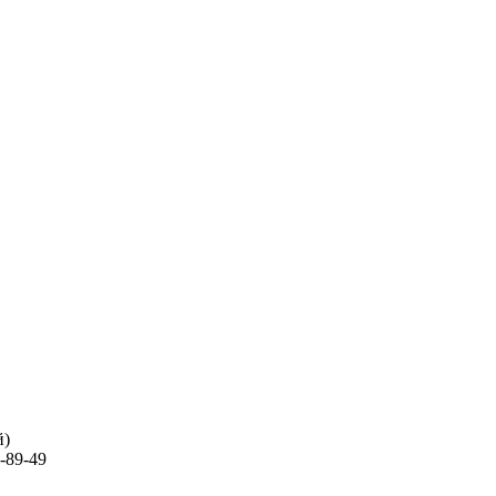
й)
-89-49