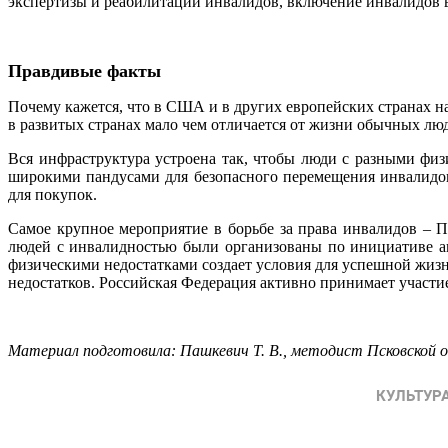
экспертизы и реабилитации инвалидов, включение инвалидов в 
Правдивые факты
Почему кажется, что в США и в других европейских странах н
в развитых странах мало чем отличается от жизни обычных л
Вся инфраструктура устроена так, чтобы люди с разными физ
широкими пандусами для безопасного перемещения инвалидов
для покупок.
Самое крупное мероприятие в борьбе за права инвалидов – 
людей с инвалидностью были организованы по инициативе ан
физическими недостатками создает условия для успешной жизн
недостатков. Российская Федерация активно принимает участи
Материал подготовила: Пашкевич Т. В., методист Псковской о