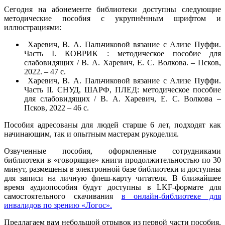
Сегодня на абонементе библиотеки доступны следующие
методические пособия с укрупнённым шрифтом и
иллюстрациями:
Харевич, В. А. Пальчиковой вязание с Ализе Пуффи.
Часть I. КОВРИК : методическое пособие для
слабовидящих / В. А. Харевич, Е. С. Волкова. – Псков,
2022. – 47 с.
Харевич, В. А. Пальчиковой вязание с Ализе Пуффи.
Часть II. СНУД, ШАРФ, ПЛЕД: методическое пособие
для слабовидящих / В. А. Харевич, Е. С. Волкова –
Псков, 2022 – 46 с.
Пособия адресованы для людей старше 6 лет, подходят как
начинающим, так и опытным мастерам рукоделия.
Озвученные пособия, оформленные сотрудниками
библиотеки в «говорящие» книги продолжительностью по 30
минут, размещены в электронной базе библиотеки и доступны
для записи на личную флеш-карту читателя. В ближайшее
время аудиопособия будут доступны в LKF-формате для
самостоятельного скачивания
в онлайн-библиотеке для
инвалидов по зрению «Логос».
Предлагаем вам небольшой отрывок из первой части пособия,