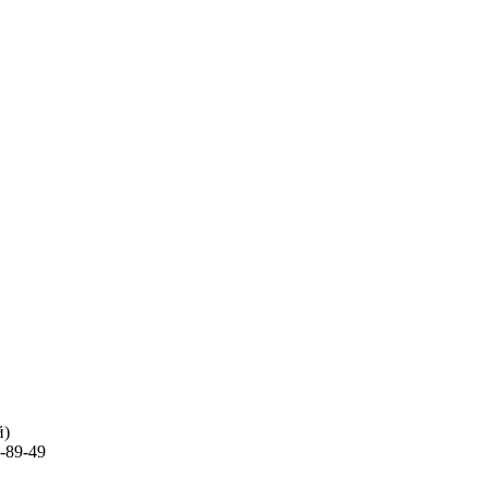
й)
-89-49