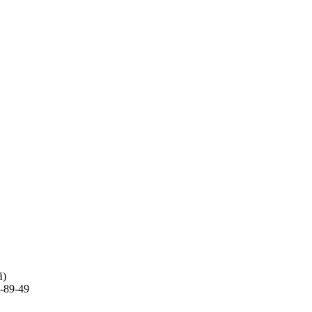
й)
-89-49