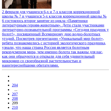
2 февраля для учащихся 6-х и 7-х классов коррекционной
школы № 7 и учащихся 5-х классов коррекционной школы №
6 состоялось второе занятие из цикла «Памятники
литературным героям-животным». Дети стали участниками
литературно-познавательной программы «Сегодня праздник у
болот!», посвященный Всемирному дню водно-болотных
угодий. Посмотрев презентацию «Уникальный мир болот»,
ребята познакомились с историей экологического праздника,
узнали, что наша страна Россия является болотным
рекордсменом мира, чем именно болота так важны для нас,
как они образуются и открыли для себя удивительный
микромир со своеобразной растительностью и
наинтереснейшими обитателями.
204
...
207
208
209
210