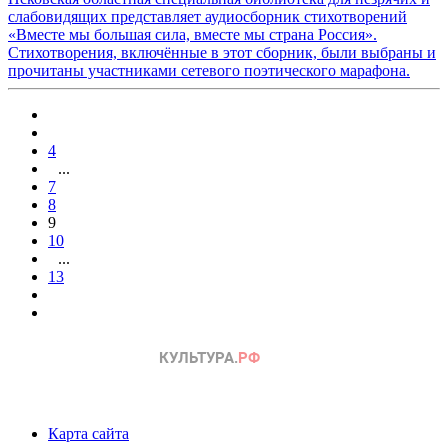
слабовидящих представляет аудиосборник стихотворений
«Вместе мы большая сила, вместе мы страна Россия».
Стихотворения, включённые в этот сборник, были выбраны и
прочитаны участниками сетевого поэтического марафона.
4
...
7
8
9
10
...
13
Карта сайта